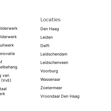
n
Locaties
ilderwerk
Den Haag
ilderwerk
Leiden
puitwerk
Delft
enovatie
Leidschendam
of
Leidschenveen
selbehang
Voorburg
g van
Wassenaar
 (VvE)
Zoetermeer
aal
erk
Vroondaal Den Haag