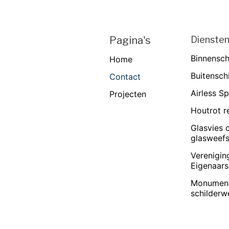
Pagina's
Dienste
Binnensch
Home
Buitensch
Contact
Airless S
Projecten
Houtrot r
Glasvies 
glasweef
Verenigin
Eigenaars
Monument
schilderw